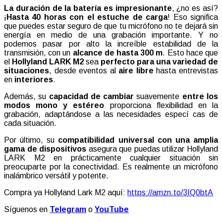
La duración de la batería es impresionante
, ¿no es así?
¡
Hasta 40 horas con el estuche de carga
! Eso significa
que puedes estar seguro de que tu micrófono no te dejará sin
energía en medio de una grabación importante. Y no
podemos pasar por alto la increíble estabilidad de la
transmisión, con un
alcance de hasta 300 m
. Esto hace que
el
Hollyland LARK M2
sea
perfecto para una variedad de
situaciones
, desde eventos al
aire libre
hasta entrevistas
en
interiores
.
Además, su
capacidad de cambiar
suavemente
entre los
modos mono y estéreo
proporciona flexibilidad en la
grabación, adaptándose a las necesidades especí cas de
cada situación.
Por último, su
compatibilidad universal con una amplia
gama de dispositivos
asegura que puedas utilizar Hollyland
LARK M2 en prácticamente cualquier situación sin
preocuparte por la conectividad. Es realmente un micrófono
inalámbrico versátil y potente.
Compra ya Hollyland Lark M2 aquí:
https://amzn.to/3IQ0btA
Síguenos en
Telegram
o
YouTube